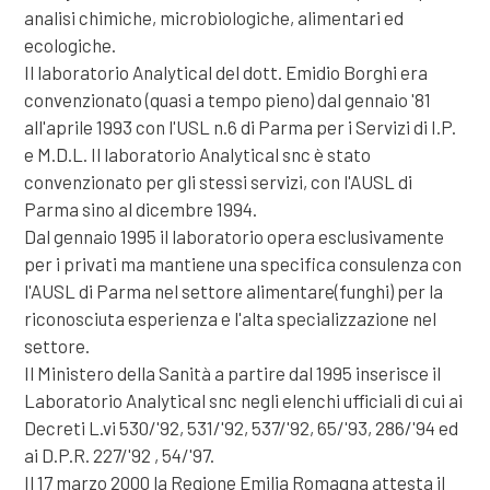
analisi chimiche, microbiologiche, alimentari ed
ecologiche.
Il laboratorio Analytical del dott. Emidio Borghi era
convenzionato (quasi a tempo pieno) dal gennaio '81
all'aprile 1993 con l'USL n.6 di Parma per i Servizi di I.P.
e M.D.L. Il laboratorio Analytical snc è stato
convenzionato per gli stessi servizi, con l'AUSL di
Parma sino al dicembre 1994.
Dal gennaio 1995 il laboratorio opera esclusivamente
per i privati ma mantiene una specifica consulenza con
l'AUSL di Parma nel settore alimentare(funghi) per la
riconosciuta esperienza e l'alta specializzazione nel
settore.
Il Ministero della Sanità a partire dal 1995 inserisce il
Laboratorio Analytical snc negli elenchi ufficiali di cui ai
Decreti L.vi 530/'92, 531/'92, 537/'92, 65/'93, 286/'94 ed
ai D.P.R. 227/'92 , 54/'97.
Il 17 marzo 2000 la Regione Emilia Romagna attesta il