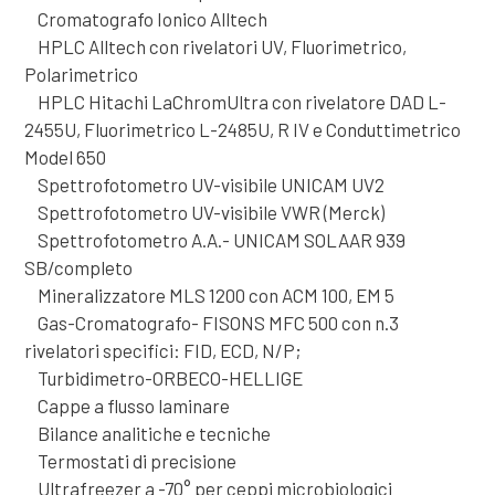
Cromatografo Ionico Alltech
HPLC Alltech con rivelatori UV, Fluorimetrico,
Polarimetrico
HPLC Hitachi LaChromUltra con rivelatore DAD L-
2455U, Fluorimetrico L-2485U, R IV e Conduttimetrico
Model 650
Spettrofotometro UV-visibile UNICAM UV2
Spettrofotometro UV-visibile VWR (Merck)
Spettrofotometro A.A.- UNICAM SOLAAR 939
SB/completo
Mineralizzatore MLS 1200 con ACM 100, EM 5
Gas-Cromatografo- FISONS MFC 500 con n.3
rivelatori specifici: FID, ECD, N/P;
Turbidimetro-ORBECO-HELLIGE
Cappe a flusso laminare
Bilance analitiche e tecniche
Termostati di precisione
Ultrafreezer a -70° per ceppi microbiologici