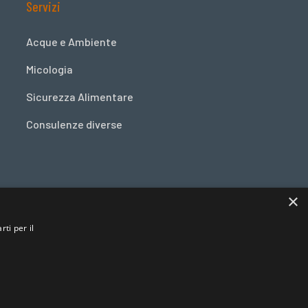
Servizi
Acque e Ambiente
Micologia
Sicurezza Alimentare
Consulenze diverse
×
ti per il